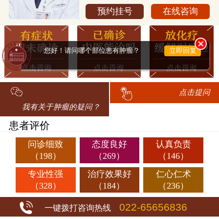
预约挂号
在线咨询
您好！请问哪个部位患有肿瘤？
立即回复
点击提问
我有关于肿瘤的疑问？
患者评价
问诊细致
态度良好
认真负责
（198）
（269）
（146）
专业性强
治疗效果好
仁心仁术
（328）
（184）
（236）
022-65656836
一键拨打咨询热线