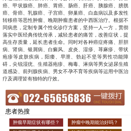
癌、甲状腺癌、肺癌、胃癌、肠癌、肝癌、胰腺癌、膀胱
癌、骨癌、乳腺癌、子宫癌、卵巢癌、白血病以及多发性
转移癌等恶性肿瘤、晚期肿瘤患者的中西医治疗。根据不
同病患，定制专属个性化诊疗方案，坚持一人一方，贯彻
落实中医经典传统传承，减轻患者的痛苦，改善症状，提
高生存质量，延长患者生命。同时对各种癌症疼痛、肝胆
病、肾病、银屑病、白癜风、皮炎、湿疹、荨麻疹、带状
疱疹等皮肤疾病，阳痿、早泄、勃起不坚等男性功能障
碍，尖锐湿疣、生殖器疱疹、梅毒、淋病等男女泌尿生殖
道感染、前列腺疾病、男女不孕不育等疾病等运用中医治
疗及调理皆有独特的疗效。
患者热搜
肿瘤早期症状有哪些？
肿瘤中晚期能治好吗？