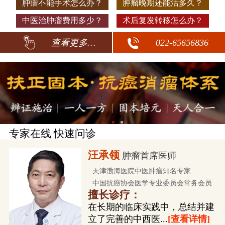
肿瘤不能手术怎么办？
肿瘤晚期还能活多久？
中医治肿瘤费用多少？
术后复发转移怎么办？
查看更多…
022-65656836
专家在线 快速问诊
汪承领
肿瘤首席医师
· 天津渤海医院中医肿瘤知名专家
· 中国抗癌协会医学专业委员会常务会员
擅长诊疗：
在长期的临床实践中，总结并建
立了完善的中西医...
[查看详情]