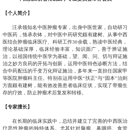
【个人简介】
汪承领知名中医肿瘤专家，出身中医世家，自幼研习
中医药，恪承衣钵，对中医中药研究颇有建树。从事中西
医结合肿瘤临床医疗、科研工作30余载，熟读中医经典，
理论基础深厚，临床经验丰富，知识面广，善于辨证施
治，以祖国传统中医学为基础，望、闻、问、切与辩证施
治之妙方良药的开拓与创新，运用中医特色诊断方法，结
合中药配伍的千变万化辩证施治，多年来一直担任国家甲
等医院肿瘤科主任。特别在运用中医“扶正”与“固本”治则
方面颇有建树，能有效改善患者临床症状，实现了带瘤生
存的疗效，防止肿瘤术后复发和转移。
【专家擅长】
在长期的临床实践中，总结并建立了完善的中西医治
疗恶性肿瘤的独特体系。尤其针对脑瘤、鼻咽癌、食管