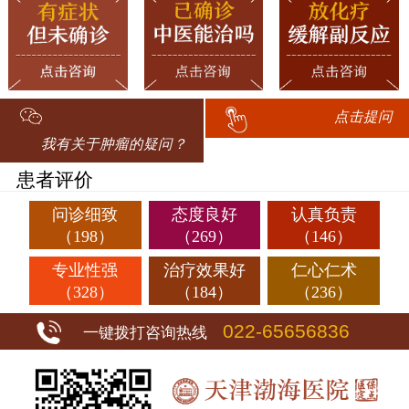
点击提问
我有关于肿瘤的疑问？
患者评价
问诊细致
态度良好
认真负责
（198）
（269）
（146）
专业性强
治疗效果好
仁心仁术
（328）
（184）
（236）
022-65656836
一键拨打咨询热线