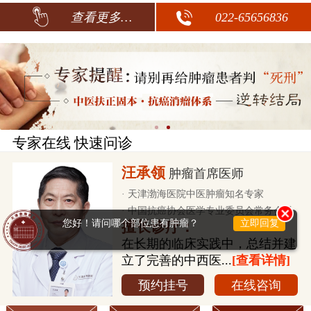
查看更多…
022-65656836
专家在线 快速问诊
汪承领
肿瘤首席医师
· 天津渤海医院中医肿瘤知名专家
· 中国抗癌协会医学专业委员会常务会员
您好！请问哪个部位患有肿瘤？
立即回复
擅长诊疗：
在长期的临床实践中，总结并建
立了完善的中西医...
[查看详情]
预约挂号
在线咨询